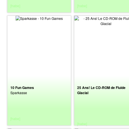
[habe]
[habe]
10 Fun Games
25 Ans! Le CD-ROM de Fluide
Sparkasse
Glacial
[habe]
[habe]