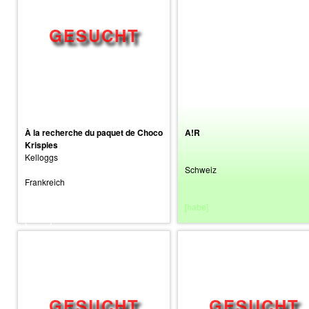
À la recherche du paquet de Choco
A!R
Krispies
Kelloggs
Schweiz
Frankreich
[habe]
[suche]