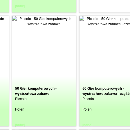
[habe]
[suche]
50 Gier komputerowych -
50 Gier komputerowych -
wystrzałowa zabawa
wystrzałowa zabawa - część
Piccolo
Piccolo
Polen
Polen
[habe]
[habe]