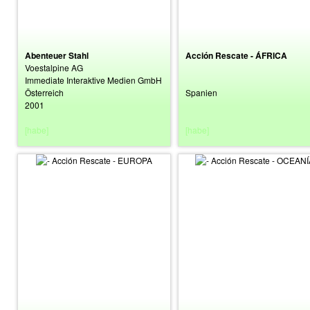
Abenteuer Stahl
Acción Rescate - ÁFRICA
Voestalpine AG
Immediate Interaktive Medien GmbH
Österreich
Spanien
2001
[habe]
[habe]