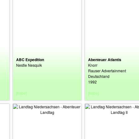
ABC Expedition
Abenteuer Atlantis
Nestle Nesquik
Knorr
Rauser Advertainment
Deutschland
1992
[habe]
[habe]