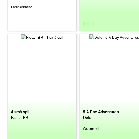
Deutschland
[suche]
[habe]
4 små spil
5 A Day Adventures
Fætter BR
Dole
Österreich