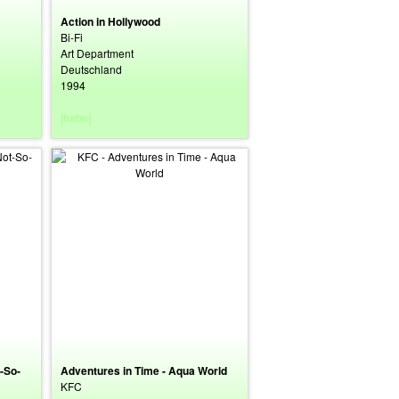
Action in Hollywood
Bi-Fi
Art Department
Deutschland
1994
[habe]
-So-
Adventures in Time - Aqua World
KFC