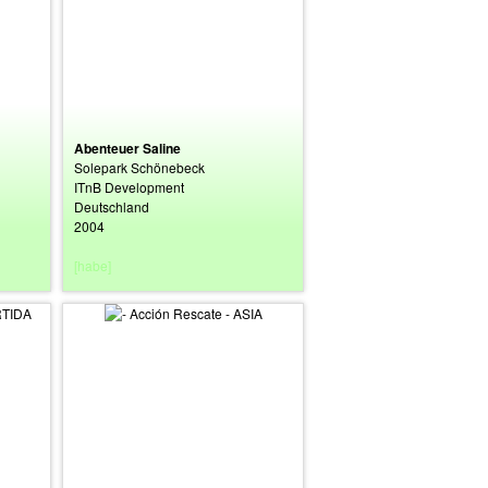
Abenteuer Saline
Solepark Schönebeck
ITnB Development
Deutschland
2004
[habe]