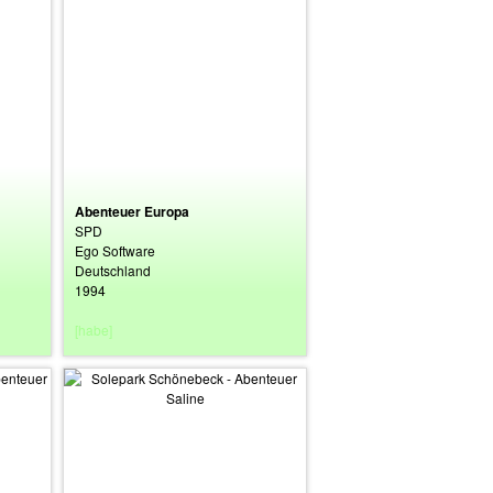
Abenteuer Europa
SPD
Ego Software
Deutschland
1994
[habe]