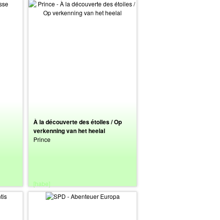
À la découverte des étoiles / Op
verkenning van het heelal
Prince
[habe]