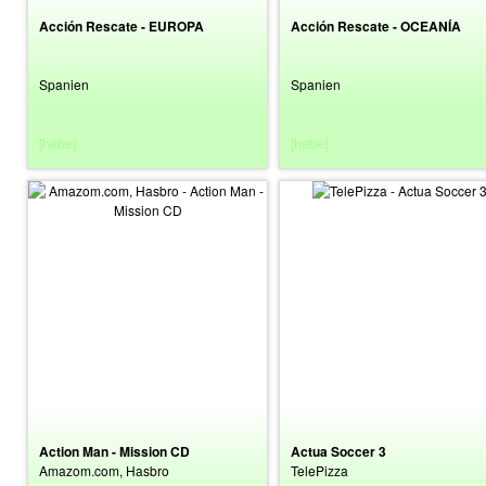
Acción Rescate - EUROPA
Acción Rescate - OCEANÍA
Spanien
Spanien
[habe]
[habe]
Action Man - Mission CD
Actua Soccer 3
Amazom.com, Hasbro
TelePizza