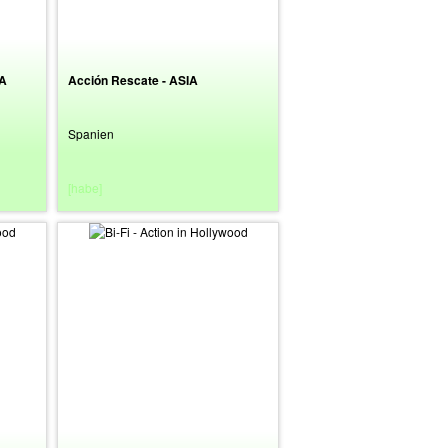
DA
Acción Rescate - ASIA
Spanien
[habe]