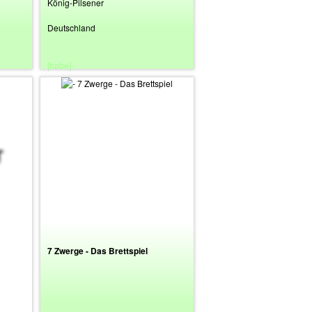
König-Pilsener
Deutschland
[habe]
7 Zwerge - Das Brettspiel